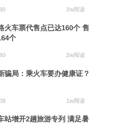
30
2w阅读
路火车票代售点已达160个 售
64个
30
2w阅读
新骗局：乘火车要办健康证？
08
1w阅读
车站增开2趟旅游专列 满足暑