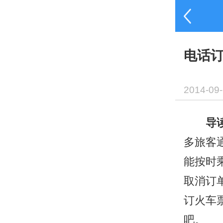
电话
2014-09
导
多旅客
能按时
取消订
订火车
吧。