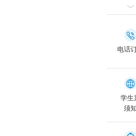
电话
学生
须