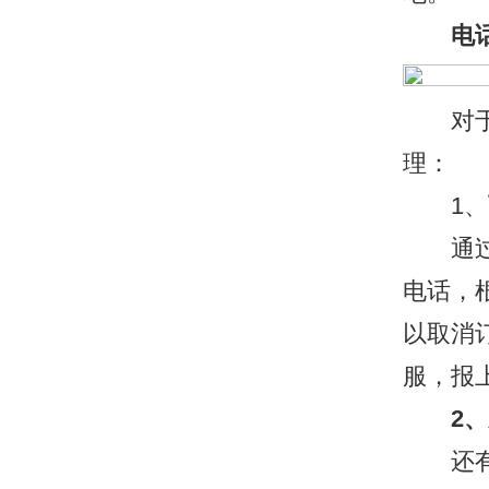
电
对于电
理：
1、
通过电
电话，
以取消
服，报
2、系
还有一