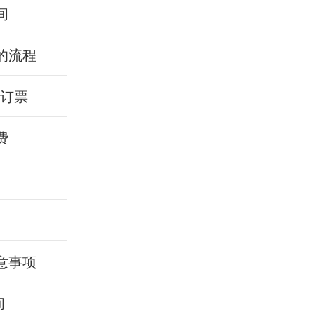
间
的流程
话订票
费
意事项
间