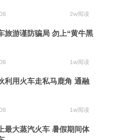
08
2w阅读
车旅游谨防骗局 勿上“黄牛黑
08
1w阅读
伙利用火车走私马鹿角 通融
08
1w阅读
上最大蒸汽火车 暑假期间体
车