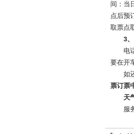
间：当日
点后预
取票点
3
电话订
要在开
如还不
票订票
天
服务时间