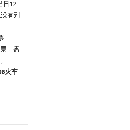
日12
里没有到
票
票，需
票。
306火车