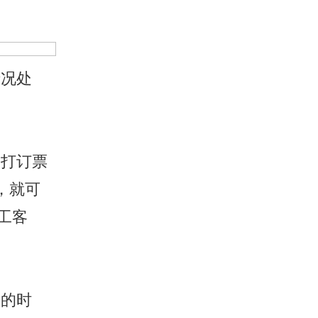
况处
打订票
，就可
工客
的时